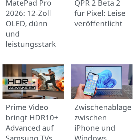
MatePad Pro
QPR 2 Beta 2
2026: 12-Zoll
für Pixel: Leise
OLED, dünn
veröffentlicht
und
leistungsstark
Prime Video
Zwischenablage
bringt HDR10+
zwischen
Advanced auf
iPhone und
Samsung TVs
Windows