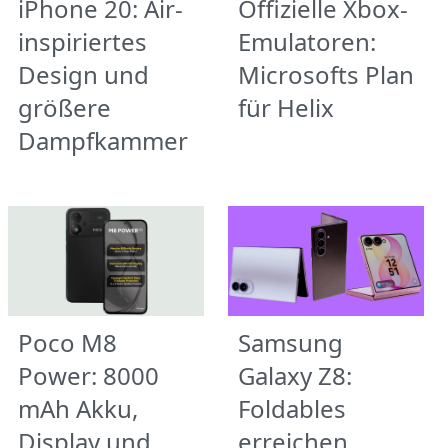
iPhone 20: Air-
Offizielle Xbox-
inspiriertes
Emulatoren:
Design und
Microsofts Plan
größere
für Helix
Dampfkammer
Poco M8
Samsung
Power: 8000
Galaxy Z8:
mAh Akku,
Foldables
Display und
erreichen