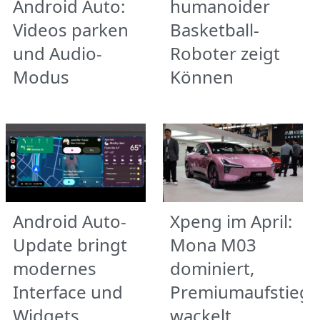
Android Auto:
humanoider
Videos parken
Basketball-
und Audio-
Roboter zeigt
Modus
Können
Android Auto-
Xpeng im April:
Update bringt
Mona M03
modernes
dominiert,
Interface und
Premiumaufstieg
Widgets
wackelt