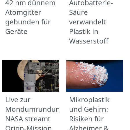
42 nm dünnem
Autobatterie-
Atomgitter
Säure
gebunden für
verwandelt
Geräte
Plastik in
Wasserstoff
Live zur
Mikroplastik
Mondumrundung:
und Gehirn:
NASA streamt
Risiken für
Orion-Mission
Alzheimer &