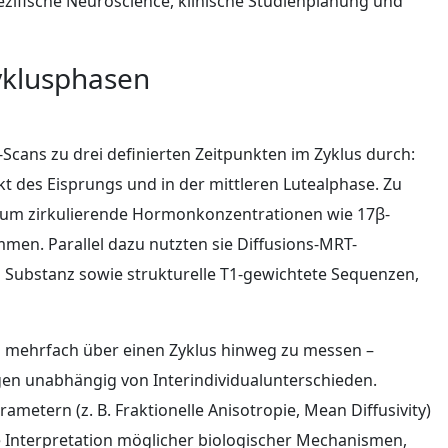
zifische Neuroscience, klinische Studienplanung und
yklusphasen
ans zu drei definierten Zeitpunkten im Zyklus durch:
t des Eisprungs und in der mittleren Lutealphase. Zu
m zirkulierende Hormonkonzentrationen wie 17β-
mmen. Parallel dazu nutzten sie Diffusions-MRT-
 Substanz sowie strukturelle T1-gewichtete Sequenzen,
en mehrfach über einen Zyklus hinweg zu messen –
ngen unabhängig von Interindividualunterschieden.
metern (z. B. Fraktionelle Anisotropie, Mean Diffusivity)
nterpretation möglicher biologischer Mechanismen,