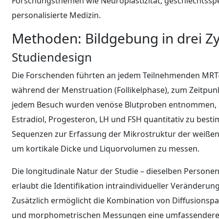
Forschungsthemen wie Neuroplastizität, geschlechtsspe
personalisierte Medizin.
Methoden: Bildgebung in drei Z
Studiendesign
Die Forschenden führten an jedem Teilnehmenden MRT-Sc
während der Menstruation (Follikelphase), zum Zeitpunk
jedem Besuch wurden venöse Blutproben entnommen, u
Estradiol, Progesteron, LH und FSH quantitativ zu besti
Sequenzen zur Erfassung der Mikrostruktur der weißen
um kortikale Dicke und Liquorvolumen zu messen.
Die longitudinale Natur der Studie – dieselben Person
erlaubt die Identifikation intraindividueller Veränderu
Zusätzlich ermöglicht die Kombination von Diffusionspara
und morphometrischen Messungen eine umfassendere I