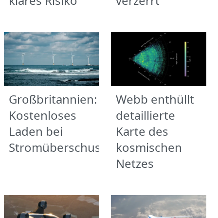
klares Risiko
verzerrt
Großbritannien:
Webb enthüllt
Kostenloses
detaillierte
Laden bei
Karte des
Stromüberschuss
kosmischen
Netzes