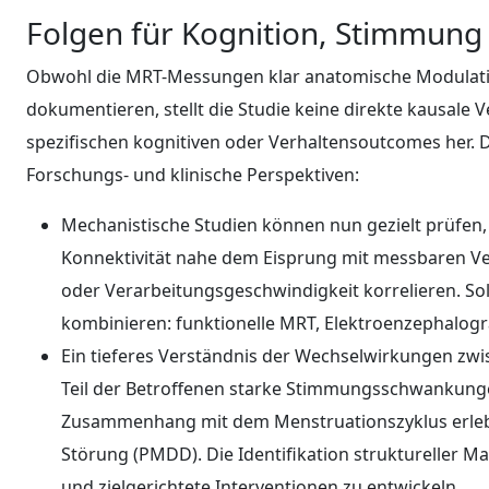
Folgen für Kognition, Stimmung
Obwohl die MRT-Messungen klar anatomische Modulati
dokumentieren, stellt die Studie keine direkte kausal
spezifischen kognitiven oder Verhaltensoutcomes her.
Forschungs- und klinische Perspektiven:
Mechanistische Studien können nun gezielt prüfen
Konnektivität nahe dem Eisprung mit messbaren V
oder Verarbeitungsgeschwindigkeit korrelieren. S
kombinieren: funktionelle MRT, Elektroenzephalog
Ein tieferes Verständnis der Wechselwirkungen zw
Teil der Betroffenen starke Stimmungsschwankunge
Zusammenhang mit dem Menstruationszyklus erlebt,
Störung (PMDD). Die Identifikation struktureller M
und zielgerichtete Interventionen zu entwickeln.