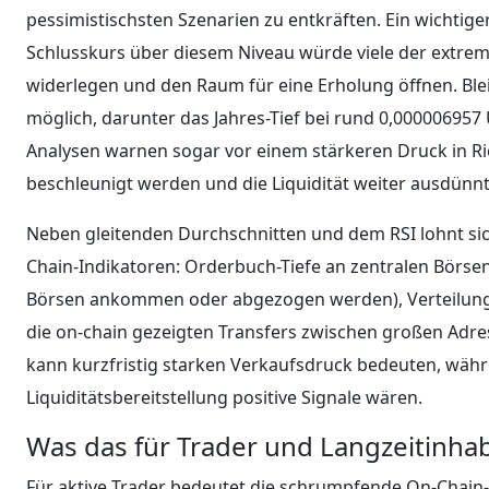
pessimistischsten Szenarien zu entkräften. Ein wichtiger
Schlusskurs über diesem Niveau würde viele der extrem
widerlegen und den Raum für eine Erholung öffnen. Blei
möglich, darunter das Jahres-Tief bei rund 0,000006957 
Analysen warnen sogar vor einem stärkeren Druck in Ric
beschleunigt werden und die Liquidität weiter ausdünnt
Neben gleitenden Durchschnitten und dem RSI lohnt si
Chain-Indikatoren: Orderbuch-Tiefe an zentralen Börsen
Börsen ankommen oder abgezogen werden), Verteilung 
die on-chain gezeigten Transfers zwischen großen Adre
kann kurzfristig starken Verkaufsdruck bedeuten, wäh
Liquiditätsbereitstellung positive Signale wären.
Was das für Trader und Langzeitinha
Für aktive Trader bedeutet die schrumpfende On-Chain-A