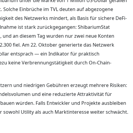
barium unter die Marke von 1 Million US-Dollar gefallen
it. Solche Einbrüche im TVL deuten auf abgezogene
igkeit des Netzwerks mindert, als Basis für sichere DeFi-
eilnahme ist stark zurückgegangen: ShibariumStat
en, und an diesem Tag wurden nur zwei neue Konten
2.300 fiel. Am 22. Oktober generierte das Netzwerk
lar entsprach — ein Indikator für praktisch
zu keine Verbrennungstätigkeit durch On-Chain-
tzern und niedrigen Gebühren erzeugt mehrere Risiken:
delsvolumen und eine reduzierte Attraktivität für
fbauen würden. Falls Entwickler und Projekte ausbleiben
er sowohl Utility als auch Marktinteresse weiter schwächt.