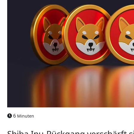
6
Minuten
Shiba Inu-Rückgang verschärft si