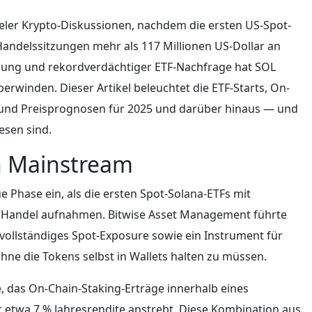
ieler Krypto-Diskussionen, nachdem die ersten US-Spot-
Handelssitzungen mehr als 117 Millionen US-Dollar an
zung und rekordverdächtiger ETF-Nachfrage hat SOL
erwinden. Dieser Artikel beleuchtet die ETF-Starts, On-
und Preisprognosen für 2025 und darüber hinaus — und
esen sind.
n Mainstream
e Phase ein, als die ersten Spot-Solana-ETFs mit
n Handel aufnahmen. Bitwise Asset Management führte
 vollständiges Spot-Exposure sowie ein Instrument für
hne die Tokens selbst in Wallets halten zu müssen.
, das On-Chain-Staking-Erträge innerhalb eines
r etwa 7 % Jahresrendite anstrebt. Diese Kombination aus