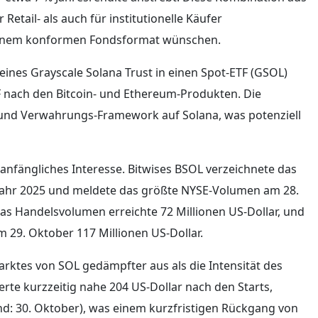
etail- als auch für institutionelle Käufer
n einem konformen Fondsformat wünschen.
ines Grayscale Solana Trust in einen Spot-ETF (GSOL)
F nach den Bitcoin- und Ethereum-Produkten. Die
und Verwahrungs-Framework auf Solana, was potenziell
 anfängliches Interesse. Bitwises BSOL verzeichnete das
Jahr 2025 und meldete das größte NYSE-Volumen am 28.
Das Handelsvolumen erreichte 72 Millionen US-Dollar, und
m 29. Oktober 117 Millionen US-Dollar.
Marktes von SOL gedämpfter aus als die Intensität des
ierte kurzzeitig nahe 204 US-Dollar nach den Starts,
nd: 30. Oktober), was einem kurzfristigen Rückgang von