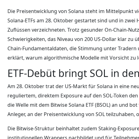
Die Preisentwicklung von Solana steht im Mittelpunkt v
Solana-ETFs am 28. Oktober gestartet sind und in zwei 
Zuflüssen verzeichneten. Trotz gesunder On-Chain-Nut
Schwierigkeiten, das Niveau von 200 US-Dollar klar zu üb
Chain-Fundamentaldaten, die Stimmung unter Tradern 
erklärt, warum algorithmische Modelle mit Vorsicht zu l
ETF-Debüt bringt SOL in de
Am 28. Oktober trat der US-Markt für Solana in eine neu
reguliertem, direktem Exposure auf den SOL-Token de
die Welle mit dem Bitwise Solana ETF (BSOL) an und bot
Anleger, an der Preisentwicklung von SOL teilzuhaben, o
Die Bitwise-Struktur beinhaltet zudem Staking-Exposure
institutionellen Wrappers nachbildet und für Teilnehme