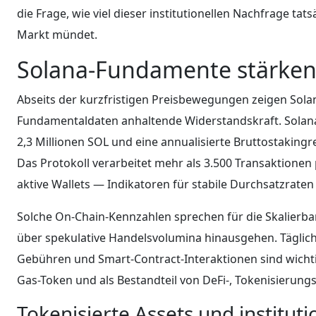
die Frage, wie viel dieser institutionellen Nachfrage ta
Markt mündet.
Solana-Fundamente stärken 
Abseits der kurzfristigen Preisbewegungen zeigen So
Fundamentaldaten anhaltende Widerstandskraft. Sola
2,3 Millionen SOL und eine annualisierte Bruttostaking
Das Protokoll verarbeitet mehr als 3.500 Transaktionen
aktive Wallets — Indikatoren für stabile Durchsatzraten
Solche On-Chain-Kennzahlen sprechen für die Skalierbark
über spekulative Handelsvolumina hinausgehen. Tägliche
Gebühren und Smart-Contract-Interaktionen sind wicht
Gas-Token und als Bestandteil von DeFi-, Tokenisierung
Tokenisierte Assets und instituti